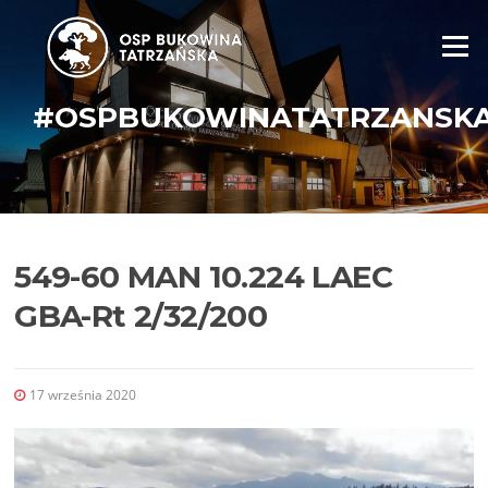
Skip
to
Menu
content
#OSPBUKOWINATATRZANSK
549-60 MAN 10.224 LAEC
GBA-Rt 2/32/200
17 września 2020